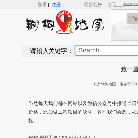
|
_SSBIM for Revit（v5.0）来了，Revit钢结构建模新纪元___🚋🚋🚋🚋
登录
注册
最新公告
钢
请输入关键字：
致一
来源 钢构地图
发布于 2017/
虽然每天我们都在网站以及微信公众号中推送当日
价格，比如做工程项目的决算，这时我们会想，如
格。
钢构地图手机APP可以做到！！