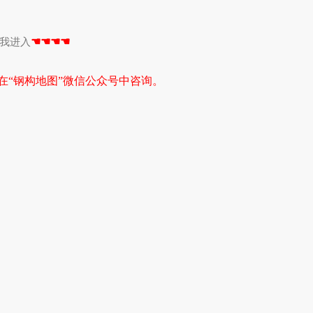
☚☚☚☚
我进入
在“钢构地图”微信公众号中咨询。