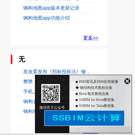
钢构地图app版本更新记录
钢构地图app功能介绍
更多>>
无
发改委发布《招标投标法》修订草案
樊骅：欧洲建筑工业化考察随想——公共建筑的多元性...
◆ BIM资讯及BIM应用展播
◆ 钢结构技术教程合集
手机上进行钢构云计算
◆ Revit 相关教程合集
◆ SSBIM for Revit教程集
钢构云计算扣件式钢管脚手架升级公告
◆ SSBIM for Tekla教程集
微信官方公众号
钢构地图中钢构云计算模块
◆ 2018年12月3日钢构主材价格行情
更多>>