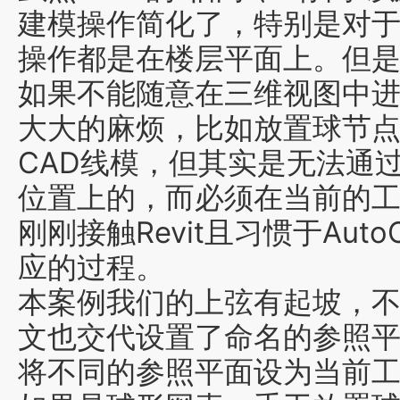
建模操作简化了，特别是对
操作都是在楼层平面上
。
但
如果不能随意在三维视图
中
大大的麻烦，比如放置球节
CAD线模，但其实是
无法通
位置上的
，而必须
在当前的
刚刚
接触Revit且习惯于
Aut
应的
过程
。
本案例我们的上弦有起坡，
文也交代设置了命名的参照
将不同的参
照平面设为当前