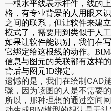
一根水平线表示杆件，线的
格，有专业背景的人用眼来
之间的联系，但让软件来建
模式了，需要用到类似于人
如果
让
软
件能识别
，我们在
它绑定给这根线的动作。
BI
信息与图元的关联都有这样
背后
与图元ID绑定。
遗憾的是，我们在绘制CAD
骤，因为读图的人是不需要
所以，
那种
理想的
通过
空间
动生成BIM模型的想法是无