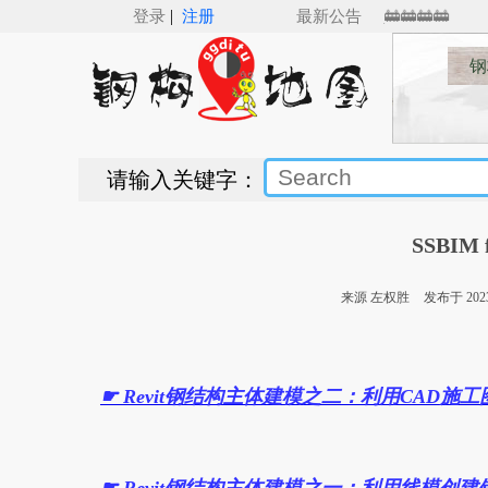
|
M for Revit（v5.0）来了，Revit钢结构建模新纪元___🚋🚋🚋🚋
登录
注册
最新公告
钢
请输入关键字：
SSBIM 
来源 左权胜
发布于 2023/
☛
Revit钢结构主体建模之二：利用CAD施