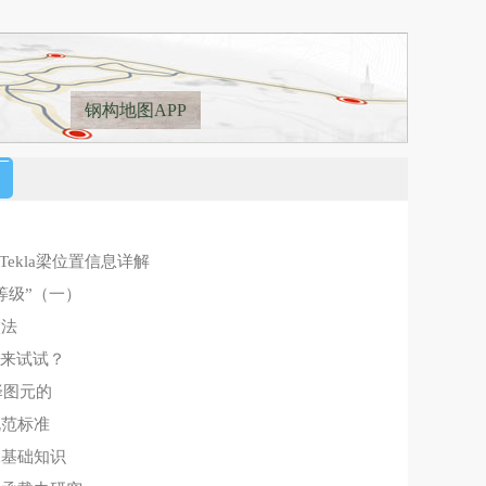
钢构地图APP
ekla梁位置信息详解
等级”（一）
做法
也来试试？
择图元的
规范标准
水基础知识