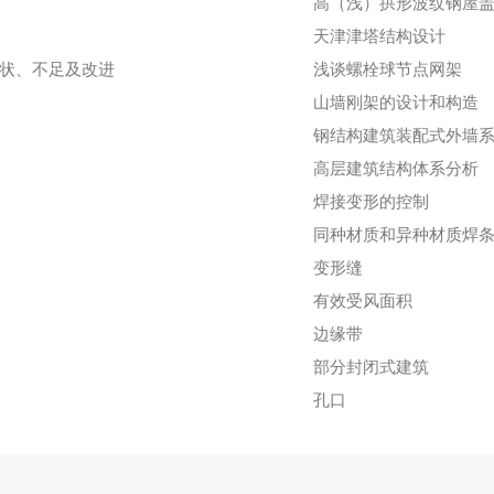
高（浅）拱形波纹钢屋
天津津塔结构设计
状、不足及改进
浅谈螺栓球节点网架
山墙刚架的设计和构造
钢结构建筑装配式外墙
高层建筑结构体系分析
焊接变形的控制
同种材质和异种材质焊
变形缝
有效受风面积
边缘带
部分封闭式建筑
孔口