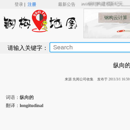
|
🚋🚋___SSBIM for Revit（v5.0）来了，Revit钢结构建模新纪元___🚋🚋
登录
注册
最新公告
钢构云计算
请输入关键字：
纵向
来源 先闻公司收集
发布于 2011/3/1 16:59
词语：
纵向的
翻译：
longitudinal