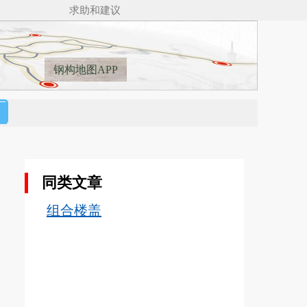
🚋🚋
求助和建议
钢构地图APP
同类文章
组合楼盖