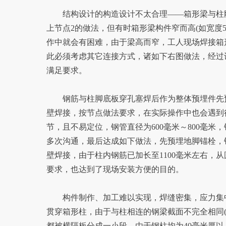
结构设计的构造设计不太合理——箱形梁与柱刚接时
上节点2的做法，但有时箱形梁构件窄而高(如宽度5
作中就会有困难，由于梁高而窄，工人现场焊接箱
此必须考虑其它连接方式，诸如下右图做法，经过
满足要求。
钢筋与柱脚底板穿孔塞焊后作为整体预埋件先预
壁焊接，按节点做法要求，在实际操作中也会遇到
节，且不易定位，钢管直径为600毫米～800毫
多次沟通，最后达成如下做法，先预埋地脚锚栓，
壁焊接，由于柱内钢筋已加长至1100毫米左右，
要求，也达到了现场安装方便的目的。
构件制作、加工难以实现，焊缝密集，应力集中
贯穿箱形柱，由于与柱相连的钢梁截面不完全相同(
都被横隔板分成一小段，由于钢柱均为40毫米厚以