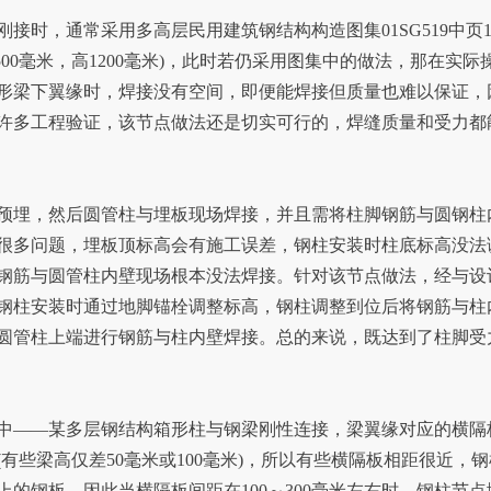
，通常采用多高层民用建筑钢结构构造图集01SG519中页1
00毫米，高1200毫米)，此时若仍采用图集中的做法，那在实际
形梁下翼缘时，焊接没有空间，即便能焊接但质量也难以保证，
许多工程验证，该节点做法还是切实可行的，焊缝质量和受力都
埋，然后圆管柱与埋板现场焊接，并且需将柱脚钢筋与圆钢柱
很多问题，埋板顶标高会有施工误差，钢柱安装时柱底标高没法
米，钢筋与圆管柱内壁现场根本没法焊接。针对该节点做法，经与设
钢柱安装时通过地脚锚栓调整标高，钢柱调整到位后将钢筋与柱
从圆管柱上端进行钢筋与柱内壁焊接。总的来说，既达到了柱脚受
——某多层钢结构箱形柱与钢梁刚性连接，梁翼缘对应的横隔
有些梁高仅差50毫米或100毫米)，所以有些横隔板相距很近，钢
上的钢板，因此当横隔板间距在100～300毫米左右时，钢柱节点