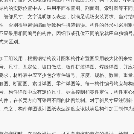
结构的实际位置中去，采用平面布置图、剖面图、索引图等不同
、细部尺寸、文字说明加以表达，以满足现场安装要求。当对结
性，否则很容易误编而导致构件拼装错误。构件的外形可采用粗
不应采用相同编号的构件。因细节或孔位不同的梁就应单独编号
式来区别。
工组装用，根据钢结构设计图和构件布置图采用较大比例来绘
号、尺寸、孔定位、坡口做法、板件拼装详图、焊缝详图，并应
要求，材料表中应至少包含零件编号、厚度、规格、数量、重量
侧图、断面图、索引详图、零件详图等。每一构件编号均应与构
号。构件详图中应有定位尺寸、标高控制和零件定位，构件重心
构件，在长宽方向可采用不同的比例绘制。对于斜尺寸应注明斜
。总之，构件详图设计图纸表达深度应该以满足构件加工制作为
点详图时，在深化设计时，可不考虑这些节点的设计、绘制。