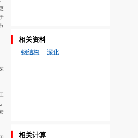
更
于
节
相关资料
钢结构
深化
深
工
孔
安
相关计算
用