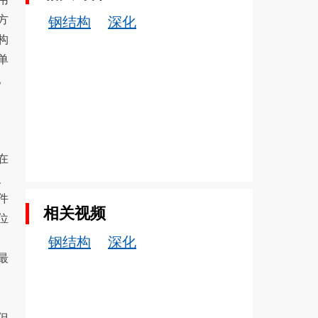
方
钢结构
深化
构
单
。
在
、
件
相关视频
位
钢结构
深化
最
但