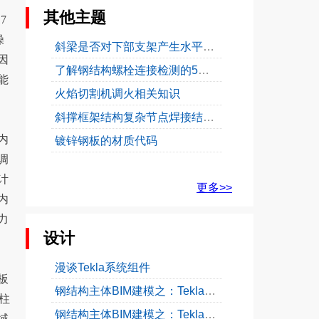
其他主题
7
操
斜梁是否对下部支架产生水平推力？
因
了解钢结构螺栓连接检测的5大标准
能
火焰切割机调火相关知识
斜撑框架结构复杂节点焊接结构优化
内
镀锌钢板的材质代码
调
计
更多>>
内
力
设计
漫谈Tekla系统组件
板
钢结构主体BIM建模之：Tekla梁位置信息详解
柱
钢结构主体BIM建模之：Tekla柱位置信息详解
域