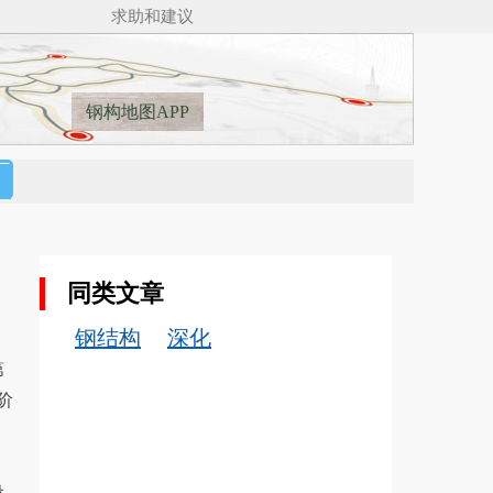
求助和建议
钢构地图APP
同类文章
钢结构
深化
第
阶
设