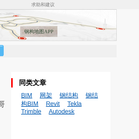
BIM for Revit（v5.0）来了，Revit钢结构建模新纪元___🚋🚋🚋🚋
求助和建议
钢构地图APP
同类文章
BIM
网架
钢结构
钢结
哥
构BIM
Revit
Tekla
Trimble
Autodesk