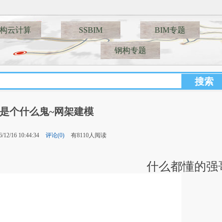
🚅🚋🚋🚋🚋___SS
构云计算
SSBIM
BIM专题
钢构专题
M是个什么鬼~网架建模
12/16 10:44:34
评论(0)
有8110人阅读
什么都懂的强