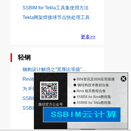
SSBIM for Tekla工具集使用方法
Tekla网架焊接球节点快处理工具
更多>>
轻钢
钢构设计解惑之“宽厚比等级”（一）
Revit坐标及定位解惑之三：命名位置
◆ BIM资讯及BIM应用展播
◆ 钢结构技术教程合集
为 IFC 输出和参考模型输入定义工程基点
◆ Revit 相关教程合集
◆ SSBIM for Revit教程集
SSBIM for Revit 梁柱转换功能使用教程
◆ SSBIM for Tekla教程集
微信官方公众号
SSBIM for Tekla工具集使用方法
◆ 2018年12月3日钢构主材价格行情
更多>>