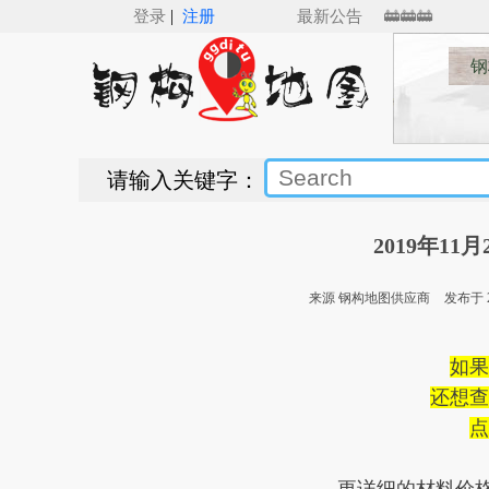
|
or Revit（v5.0）来了，Revit钢结构建模新纪元___🚋🚋🚋🚋
登录
注册
最新公告
钢
请输入关键字：
2019年1
来源 钢构地图供应商
发布于 20
如果
还想查
点