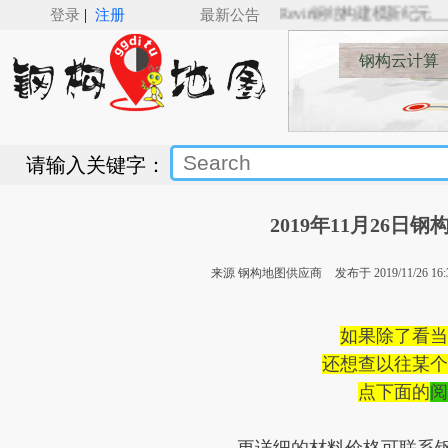
|
🚋🚋___SSBIM for Revit（v5.0）来了，Revit钢结构建模新纪元___🚋
登录
注册
最新公告
钢构云计算
请输入关键字：
2019年11月26日
来源 钢构地图供应商
发布于 2019/11/26 16:
如果除了看当
还想查以往某个
点下面的
阅