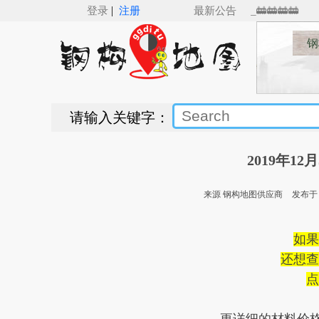
|
M for Revit（v5.0）来了，Revit钢结构建模新纪元___🚋🚋🚋🚋
登录
注册
最新公告
钢
请输入关键字：
2019年1
来源 钢构地图供应商
发布于 20
如果
还想查
点