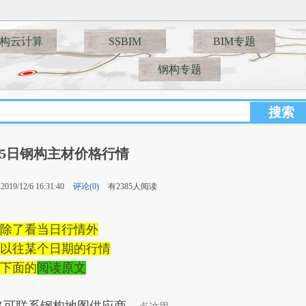
构云计算
SSBIM
BIM专题
钢构专题
2月5日钢构主材价格行情
19/12/6 16:31:40
评论(0)
有2385人阅读
除了看当日行情外
以往某个日期的行情
下面的
阅读原文