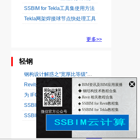
SSBIM for Tekla工具集使用方法
Tekla网架焊接球节点快处理工具
更多>>
轻钢
钢构设计解惑之“宽厚比等级”（一）
Revit坐标及定位解惑之三：命名位置
◆ BIM资讯及BIM应用展播
◆ 钢结构技术教程合集
为 IFC 输出和参考模型输入定义工程基点
◆ Revit 相关教程合集
◆ SSBIM for Revit教程集
SSBIM for Revit 梁柱转换功能使用教程
◆ SSBIM for Tekla教程集
微信官方公众号
SSBIM for Tekla工具集使用方法
◆ 2018年12月3日钢构主材价格行情
更多>>