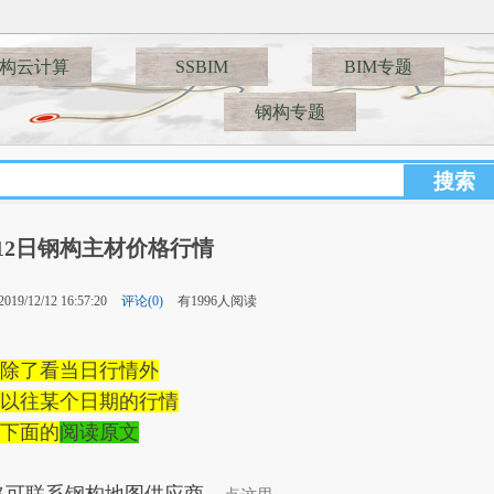
🚅🚋🚋🚋🚋__
构云计算
SSBIM
BIM专题
钢构专题
2月12日钢构主材价格行情
19/12/12 16:57:20
评论(0)
有1996人阅读
除了看当日行情外
以往某个日期的行情
下面的
阅读原文