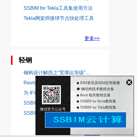
SSBIM for Tekla工具集使用方法
Tekla网架焊接球节点快处理工具
更多>>
轻钢
钢构设计解惑之“宽厚比等级”（一）
Revit坐标及定位解惑之三：命名位置
◆ BIM资讯及BIM应用展播
◆ 钢结构技术教程合集
为 IFC 输出和参考模型输入定义工程基点
◆ Revit 相关教程合集
◆ SSBIM for Revit教程集
SSBIM for Revit 梁柱转换功能使用教程
◆ SSBIM for Tekla教程集
微信官方公众号
SSBIM for Tekla工具集使用方法
◆ 2018年12月3日钢构主材价格行情
更多>>