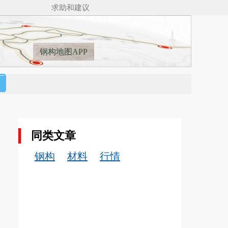
_SSBIM for Revit（v5.0）来了，Revit钢结构建模新纪元___🚋🚋🚋🚋
求助和建议
钢构地图APP
同类文章
钢构
材料
行情