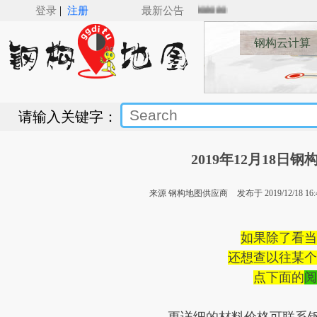
|
（v5.0）来了，Revit钢结构建模新纪元___🚋🚋🚋🚋
登录
注册
最新公告
钢构云计算
请输入关键字：
2019年12月18日
来源 钢构地图供应商
发布于 2019/12/18 16:
如果除了看当
还想查以往某个
点下面的
阅