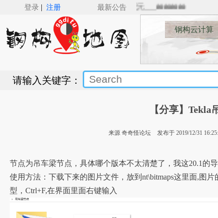
|
r Revit（v5.0）来了，Revit钢结构建模新纪元___🚋🚋🚋🚋
登录
注册
最新公告
钢构云计算
请输入关键字：
【分享】Tekl
来源 奇奇怪论坛
发布于 2019/12/31 16:25
节点为吊车梁节点，具体哪个版本不太清楚了，我这20.1的
使用方法：下载下来的图片文件，放到nt\bitmaps这里面,图片的
型，Ctrl+F,在界面里面右键输入