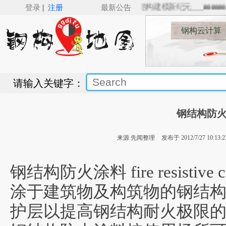
|
_SSBIM for Revit（v5.0）来了，Revit钢结构建模新纪元___🚋🚋🚋🚋
登录
注册
最新公告
钢构云计算
请输入关键字：
钢结构防
来源 先闻整理
发布于 2012/7/27 10:13:2
钢结构防火涂料 fire resistive coati
涂于建筑物及构筑物的钢结
护层以提高钢结构耐火极限