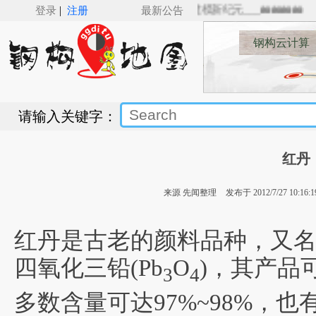
|
SBIM for Revit（v5.0）来了，Revit钢结构建模新纪元___🚋🚋🚋🚋
登录
注册
最新公告
钢构云计算
请输入关键字：
红丹
来源 先闻整理
发布于 2012/7/27 10:16:1
红丹是古老的颜料品种，又
四氧化三铅(Pb
O
)，其产品可
3
4
多数含量可达97%~98%，也