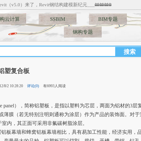
vit（v5.0）来了，Revit钢结构建模新纪元___🚋🚋🚋🚋
构云计算
SSBIM
BIM专题
钢构专题
铝塑复合板
/8/2 10:28:20
评论(0)
有6993人阅读
omposite panel），简称铝塑板，是指以塑料为芯层，两面为铝材的3层
或薄膜（若无特别注明则通称为涂层）作为产品的装饰面。对于
对于室内，其正面可采用非氟碳树脂涂层。
铝板幕墙和蜂窝铝板幕墙相比，具有易加工性能，经济实用，
，产量最大的品种。铝塑板可以切割、裁切、开槽、带锯、钻孔