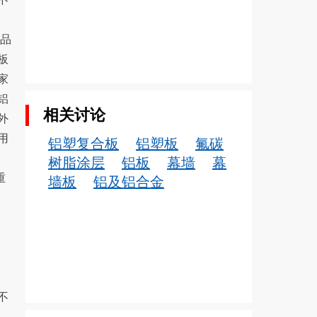
产品
板
家
铝
相关讨论
外
用
铝塑复合板
铝塑板
氟碳
树脂涂层
铝板
幕墙
幕
重
墙板
铝及铝合金
不