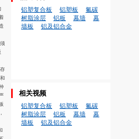
的
铝塑复合板
铝塑板
氟碳
着
树脂涂层
铝板
幕墙
幕
墙板
铝及铝合金
造
必须
板
，存
肋和
种
相关视频
严
板
铝塑复合板
铝塑板
氟碳
，
树脂涂层
铝板
幕墙
幕
墙板
铝及铝合金
和
不