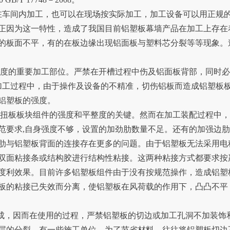
在车间内加工，也可以在现场按实际加工，加工设备可以用正规
正因为这一特性，造成了我国目前铝塑板幕墙产品在加工上存在
的板面不平，有的在板边缘出现铝面板与塑料芯分裂等等现象。
强度的重要加工部位。严禁在开槽过程中伤及铝面板背部，同时
的加工过程中，由于操作及设备的不精准，切伤铝板而造成铝塑板
铝塑板的强度。
铝扭板板块组件的强度和平整度的关键。然而在加工装配过程中
范要求,自身强度不够，设置的加劲肋数量不足。还有的加强边
肋与铝塑板背面的连接存在更多的问题。由于铝塑板无法采用电
双面粘接条或结构胶进行结构性粘接。这两种粘接方式都要求按
度利效果。目前许多铝塑板组件由于没有按规范操作，造成铝塑
板的粘接已失效而分离，使铝塑板在风荷载的作用下，凸凸不平
贴而成，因而在使用的过程，严禁铝塑板的切边或加工孔洞不加装饰
层的分裂。有一些施工单位，为了节省材料，往往将铝塑板切边