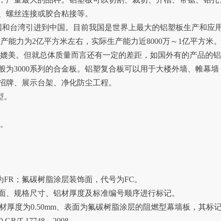
、螺丝连接或胶合粘接等。
国和台湾引进到中国。目前我国是世界上最大的铝塑板生产和应
生产能力为2亿平方米左右，实际生产能力近8000万～1亿平方米
相媲美。但就总体质量而言还有一定的差距，如国外有的产品的
般为3000系列的合金板。铝塑复合板可以用于大楼外墙、帷幕墙
招牌、展示台架、净化防尘工程。
型。
m。
FR；氟碳树脂涂层装饰面，代号为FC。
面、规格尺寸、铝材厚度及标准编号顺序进行标记。
m、铝材厚度为0.50mm、表面为氟碳树脂涂层的阻燃型幕墙板，其标
GB/T 17748－2008。