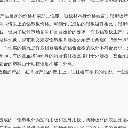
。
板产品自身的价格和易加工性能。就板材本身价格而言，铝塑板
为两倍以上的铝塑板价格。就制作完成后的铝板组件相比，铝塑
左右。但为了应付市场竞争和盲目压价的要求，许多铝塑板生产厂
减料现象，规范明文规定铝塑板幕墙板必须选用两层0．5毫米厚
。而现实的情况是许多铝幕墙板的铝合金板的成分不符合要求，
．3mm，有的甚至将3mm厚的内墙装修板直接用于外墙板。甚至采
复合的塑料由于粘接强度不够而分离。
低档的产品。在幕墙产品的选用上，往往会有很多的顾虑。一些
造成的。铝塑板分为室内用板和室外用板，两种板材的表面涂层
其表面一般喷涂树脂涂层，这种涂层适应不了室外恶劣的自然环