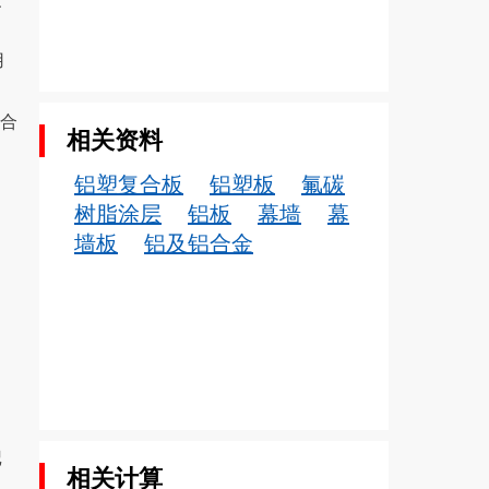
用
。
铝合
相关资料
铝塑复合板
铝塑板
氟碳
树脂涂层
铝板
幕墙
幕
墙板
铝及铝合金
记
相关计算