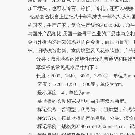
加工埋头，也可以冷弯、冷折、冷轧，还可以铆接
铝塑复合板自上世纪八十年代末九十年代初从韩
的国家，生产厂家，复合生产线约200-250条，总
与国外产品相比,我国一些骨干企业的产品能与之
金内外板均选用5000系列的合金板，而国内目前一
板、旧楼改造翻新、室内墙壁及天花板装修、广告
分类：按幕墙板的燃烧性能分为普通型和阻燃
幕墙板的常见规格尺寸如下：
长度：2000、2440、3000、3200等，单位为m
宽度：1220、1250、1500等，单位为mm。
最小厚度：4，单位为mm。
幕墙板的长度和宽度也可由供需双方商定。
标记代号：普通型，代号为G；阻燃型，代号为
标记方法：按幕墙板的产品名称、分类、装饰
标记示例：规格为2440mm×1220mm×4m
为：建筑幕墙用铝塑复合板 FR FC 2440×1220×40.50 