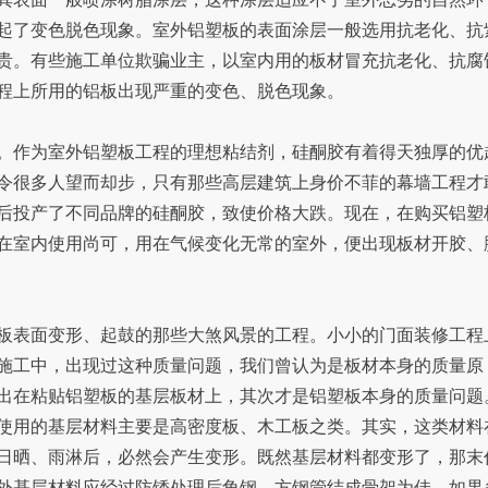
起了变色脱色现象。室外铝塑板的表面涂层一般选用抗老化、抗
贵。有些施工单位欺骗业主，以室内用的板材冒充抗老化、抗腐
程上所用的铝板出现严重的变色、脱色现象。
。作为室外铝塑板工程的理想粘结剂，硅酮胶有着得天独厚的优
令很多人望而却步，只有那些高层建筑上身价不菲的幕墙工程才
后投产了不同品牌的硅酮胶，致使价格大跌。现在，在购买铝塑
在室内使用尚可，用在气候变化无常的室外，便出现板材开胶、
板表面变形、起鼓的那些大煞风景的工程。小小的门面装修工程
施工中，出现过这种质量问题，我们曾认为是板材本身的质量原
出在粘贴铝塑板的基层板材上，其次才是铝塑板本身的质量问题
使用的基层材料主要是高密度板、木工板之类。其实，这类材料
日晒、雨淋后，必然会产生变形。既然基层材料都变形了，那末
外基层材料应经过防锈处理后角钢、方钢管结成骨架为佳。如果