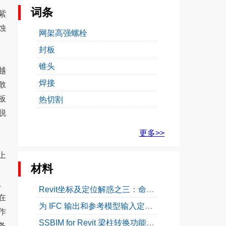
词条
紫
蚀
网架高强螺栓
封板
锥头
越
焊接
敢
板
热切割
脱
更多>>
上
材料
。
Revit坐标及定位解惑之三：命名位置
在
为 IFC 输出和参考模型输入定义工程基点
作
SSBIM for Revit 梁柱转换功能使用教程
条