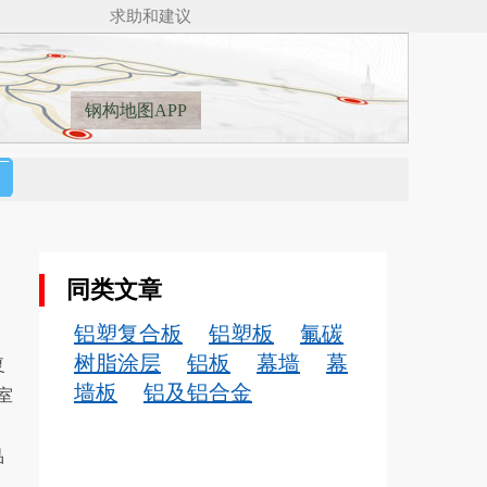
求助和建议
钢构地图APP
同类文章
铝塑复合板
铝塑板
氟碳
树脂涂层
铝板
幕墙
幕
复
墙板
铝及铝合金
室
品
、