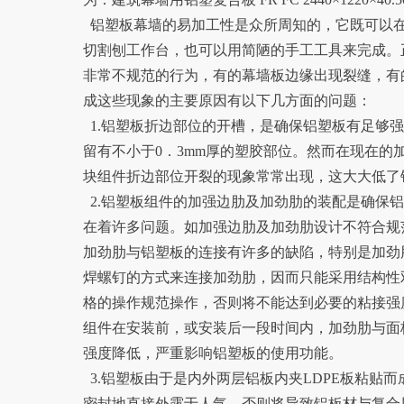
铝塑板幕墙的易加工性是众所周知的，它既可以
切割刨工作台，也可以用简陋的手工工具来完成。
非常不规范的行为，有的幕墙板边缘出现裂缝，有
成这些现象的主要原因有以下几方面的问题：
1.铝塑板折边部位的开槽，是确保铝塑板有足够
留有不小于0．3mm厚的塑胶部位。然而在现在
块组件折边部位开裂的现象常常出现，这大大低了
2.铝塑板组件的加强边肋及加劲肋的装配是确保
在着许多问题。如加强边肋及加劲肋设计不符合规
加劲肋与铝塑板的连接有许多的缺陷，特别是加劲
焊螺钉的方式来连接加劲肋，因而只能采用结构性
格的操作规范操作，否则将不能达到必要的粘接强
组件在安装前，或安装后一段时间内，加劲肋与面
强度降低，严重影响铝塑板的使用功能。
3.铝塑板由于是内外两层铝板内夹LDPE板粘
密封地直接外露于人气，否则将导致铝板材与复合